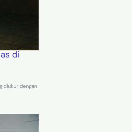
as di
ng diukur dengan