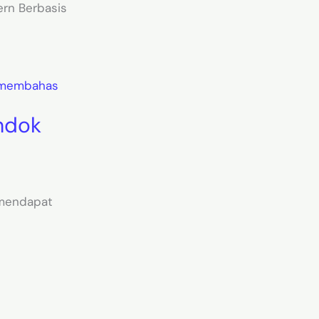
ern Berbasis
ondok
 mendapat