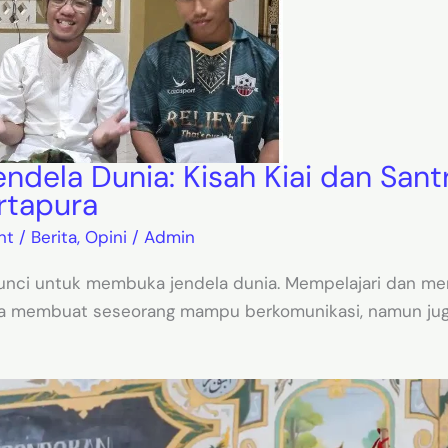
ndela Dunia: Kisah Kiai dan Santr
rtapura
nt
/
Berita
,
Opini
/
Admin
unci untuk membuka jendela dunia. Mempelajari dan me
nya membuat seseorang mampu berkomunikasi, namun ju