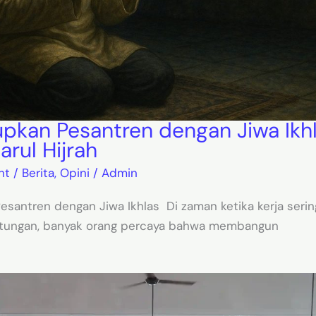
pkan Pesantren dengan Jiwa Ikhl
rul Hijrah
nt
/
Berita
,
Opini
/
Admin
santren dengan Jiwa Ikhlas Di zaman ketika kerja seri
ntungan, banyak orang percaya bahwa membangun