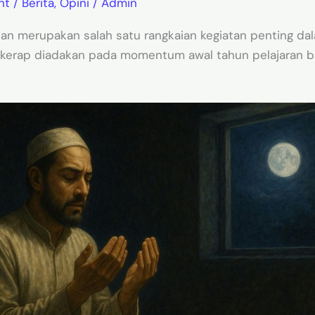
nt
/
Berita
,
Opini
/
Admin
an merupakan salah satu rangkaian kegiatan penting dal
 kerap diadakan pada momentum awal tahun pelajaran b