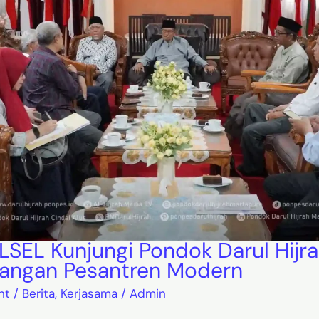
LSEL Kunjungi Pondok Darul Hijr
ngan Pesantren Modern
nt
/
Berita
,
Kerjasama
/
Admin