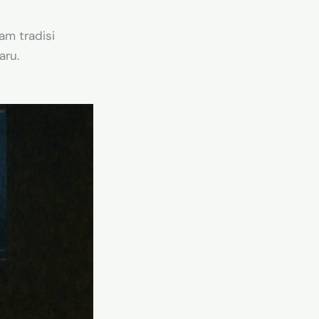
am tradisi
aru.