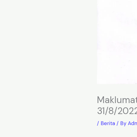
Maklumat
31/8/202
/
Berita
/ By
Adm