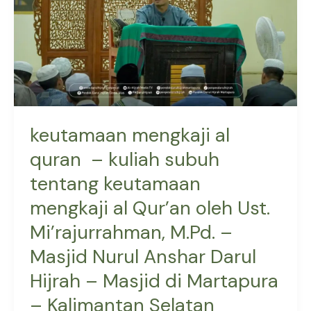
kuliah
subuh
tentang
keutamaan
mengkaji
al
Qur’an
keutamaan mengkaji al
oleh
quran – kuliah subuh
Ust.
tentang keutamaan
Mi’rajurrahman,
M.Pd.
mengkaji al Qur’an oleh Ust.
–
Mi’rajurrahman, M.Pd. –
Masjid
Nurul
Masjid Nurul Anshar Darul
Anshar
Hijrah – Masjid di Martapura
Darul
– Kalimantan Selatan
Hijrah