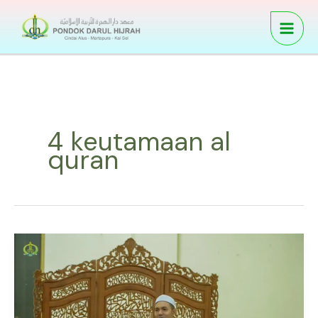
Skip
to
content
4 keutamaan al
quran
keutamaan
mengkaji
al
quran
–