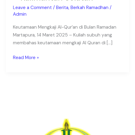
–
Leave a Comment
/
Berita
,
Berkah Ramadhan
/
Masjid
Admin
di
Keutamaan Mengkaji Al-Qur’an di Bulan Ramadan
Martapura
Martapura, 14 Maret 2025 – Kuliah subuh yang
–
membahas keutamaan mengkaji Al Quran di […]
Kalimantan
Selatan
Read More »