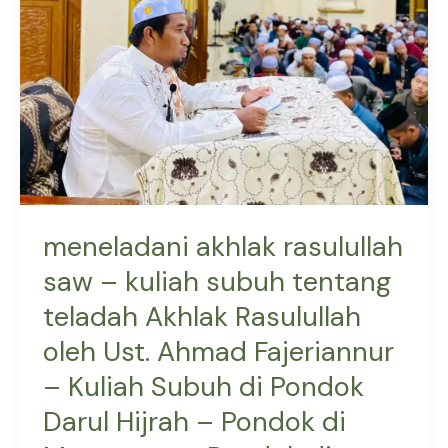
subuh
tentang
teladah
Akhlak
Rasulullah
oleh
Ust.
Ahmad
Fajeriannur
meneladani akhlak rasulullah
–
saw – kuliah subuh tentang
Kuliah
Subuh
teladah Akhlak Rasulullah
di
oleh Ust. Ahmad Fajeriannur
Pondok
– Kuliah Subuh di Pondok
Darul
Hijrah
Darul Hijrah – Pondok di
–