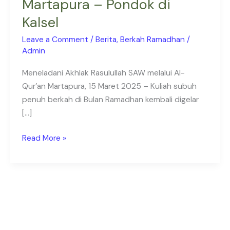
Martapura – Pondok di
Pondok
Kalsel
di
Martapura
Leave a Comment
/
Berita
,
Berkah Ramadhan
/
–
Admin
Pondok
Meneladani Akhlak Rasulullah SAW melalui Al-
di
Qur’an Martapura, 15 Maret 2025 – Kuliah subuh
Kalsel
penuh berkah di Bulan Ramadhan kembali digelar
[…]
Read More »