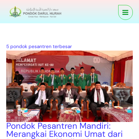
Skip
Pondok
to
Pesantren
content
Mandiri:
Merangkai
Ekonomi
Umat
5 pondok pesantren terbesar
dari
Darul
Hijrah
Cindia
Alus
Pondok Pesantren Mandiri:
Merangkai Ekonomi Umat dari