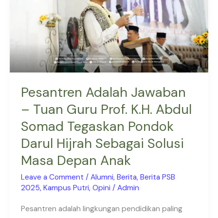
Guru
Prof.
K.H.
Abdul
Somad
Tegaskan
Pondok
Pesantren Adalah Jawaban
Darul
– Tuan Guru Prof. K.H. Abdul
Hijrah
Somad Tegaskan Pondok
Sebagai
Solusi
Darul Hijrah Sebagai Solusi
Masa
Masa Depan Anak
Depan
Anak
Leave a Comment
/
Alumni
,
Berita
,
Berita PSB
2025
,
Kampus Putri
,
Opini
/
Admin
Pesantren adalah lingkungan pendidikan paling