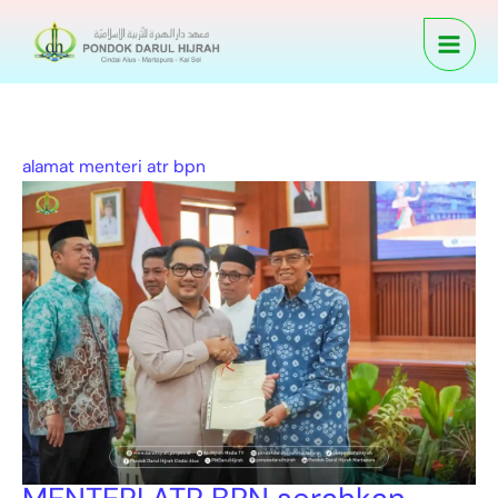
Skip
MENTERI
to
ATR
content
BPN
serahkan
sertipikat
tanah
alamat menteri atr bpn
Darul
Hijrah