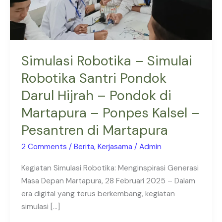
Pondok
Darul
Hijrah
–
Simulasi Robotika – Simulai
Pondok
Robotika Santri Pondok
di
Martapura
Darul Hijrah – Pondok di
–
Martapura – Ponpes Kalsel –
Ponpes
Kalsel
Pesantren di Martapura
–
2 Comments
/
Berita
,
Kerjasama
/
Admin
Pesantren
di
Kegiatan Simulasi Robotika: Menginspirasi Generasi
Martapura
Masa Depan Martapura, 28 Februari 2025 – Dalam
era digital yang terus berkembang, kegiatan
simulasi […]