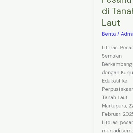
di Tana
Laut
Berita
/
Admi
Literasi Pesa
Semakin
Berkembang
dengan Kunj
Edukatif ke
Perpustakaa
Tanah Laut
Martapura, 2
Februari 202
Literasi pesa
menjadi sema