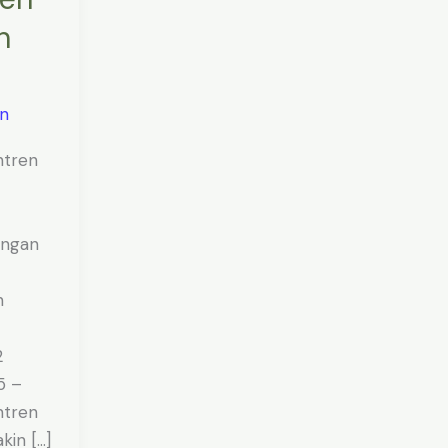
h
n
ntren
ungan
n
2
5 –
ntren
kin […]