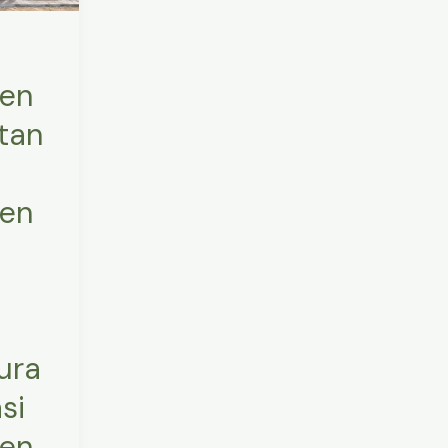
ren
tan
ren
ura
si
ren