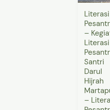
Literasi
Pesantren
Literasi
Santri
Pesant
Darul
– Kegia
Hijrah
Martapura
Literasi
–
Pesant
Literasi
Pesantren
Santri
di
Darul
Tanah
Hijrah
Laut
Martap
– Litera
Pesant