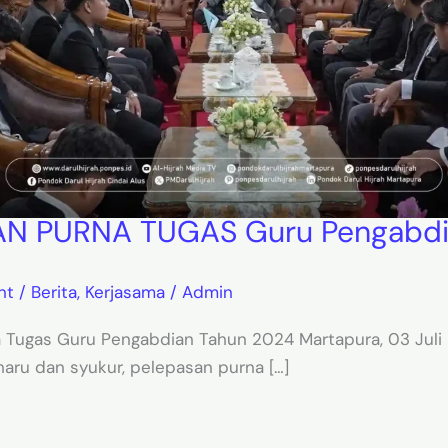
N PURNA TUGAS Guru Pengabdi
nt
/
Berita
,
Kerjasama
/
Admin
 Tugas Guru Pengabdian Tahun 2024 Martapura, 03 Juli
aru dan syukur, pelepasan purna […]