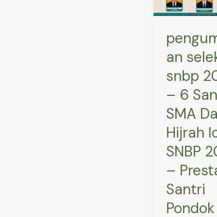
–
6
pengu
Santri
SMA
an sele
Darul
snbp 2
Hijrah
lolos
– 6 San
SNBP
SMA Da
2025
Hijrah l
–
Prestasi
SNBP 2
Santri
– Prest
Pondok
Santri
Darul
Hijrah
Pondok