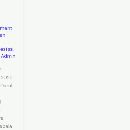
mment
ah
estasi
,
/
Admin
n
 2025:
 Darul
3
–
ra
epala