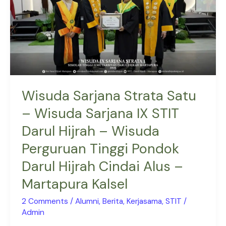
Wisuda
Sarjana
IX
STIT
Darul
Hijrah
–
Wisuda Sarjana Strata Satu
Wisuda
– Wisuda Sarjana IX STIT
Perguruan
Darul Hijrah – Wisuda
Tinggi
Pondok
Perguruan Tinggi Pondok
Darul
Darul Hijrah Cindai Alus –
Hijrah
Martapura Kalsel
Cindai
Alus
2 Comments
/
Alumni
,
Berita
,
Kerjasama
,
STIT
/
–
Admin
Martapura