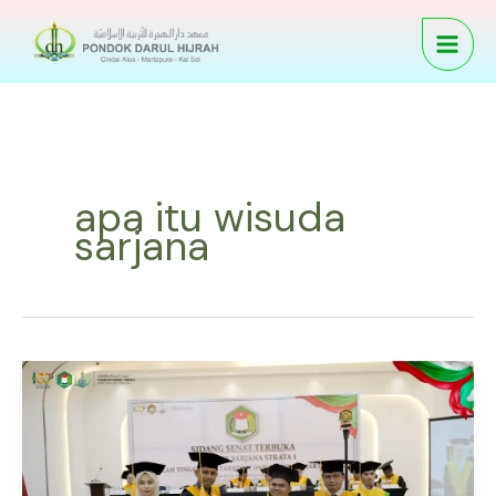
Skip
to
content
apa itu wisuda
sarjana
Wisuda
Sarjana
Strata
Satu
–