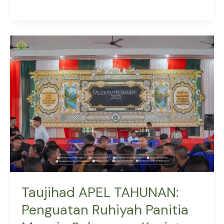
Taujihad
APEL
TAHUNAN:
Penguatan
Ruhiyah
Panitia
Menuju
Suksesnya
Kegiatan
Taujihad APEL TAHUNAN:
Penguatan Ruhiyah Panitia