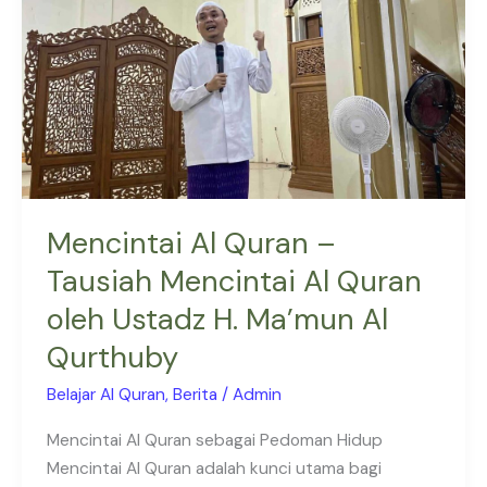
Mencintai
Al
Quran
oleh
Ustadz
H.
Ma’mun
Al
Mencintai Al Quran –
Qurthuby
Tausiah Mencintai Al Quran
oleh Ustadz H. Ma’mun Al
Qurthuby
Belajar Al Quran
,
Berita
/
Admin
Mencintai Al Quran sebagai Pedoman Hidup
Mencintai Al Quran adalah kunci utama bagi