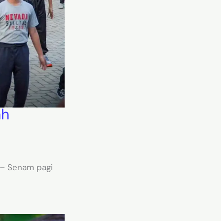
ah
 – Senam pagi