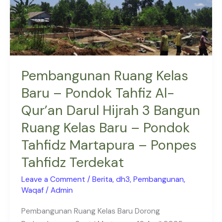
Pondok
Tahfiz
Al-
Qur’an
Darul
Pembangunan Ruang Kelas
Hijrah
3
Baru – Pondok Tahfiz Al-
Bangun
Qur’an Darul Hijrah 3 Bangun
Ruang
Ruang Kelas Baru – Pondok
Kelas
Baru
Tahfidz Martapura – Ponpes
–
Tahfidz Terdekat
Pondok
Tahfidz
Leave a Comment
/
Berita
,
dh3
,
Pembangunan
,
Waqaf
/
Admin
Martapura
–
Pembangunan Ruang Kelas Baru Dorong
Ponpes