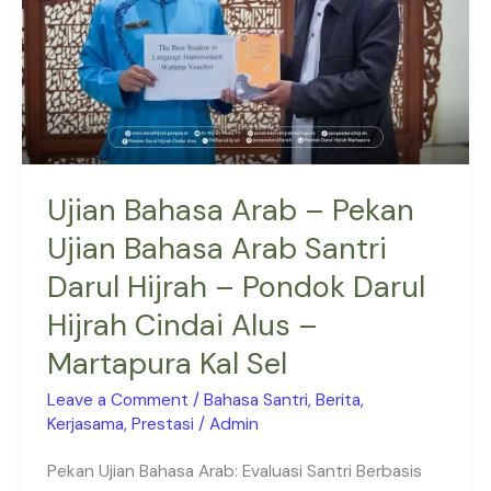
Ujian
Bahasa
Arab
Santri
Darul
Hijrah
–
Ujian Bahasa Arab – Pekan
Pondok
Ujian Bahasa Arab Santri
Darul
Darul Hijrah – Pondok Darul
Hijrah
Cindai
Hijrah Cindai Alus –
Alus
Martapura Kal Sel
–
Martapura
Leave a Comment
/
Bahasa Santri
,
Berita
,
Kal
Kerjasama
,
Prestasi
/
Admin
Sel
Pekan Ujian Bahasa Arab: Evaluasi Santri Berbasis