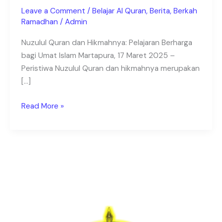
Martapura
Leave a Comment
/
Belajar Al Quran
,
Berita
,
Berkah
–
Ramadhan
/
Admin
Kalimantan
Nuzulul Quran dan Hikmahnya: Pelajaran Berharga
Selatan
bagi Umat Islam Martapura, 17 Maret 2025 –
Peristiwa Nuzulul Quran dan hikmahnya merupakan
[…]
Read More »