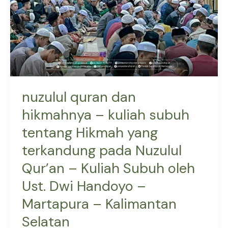
kuliah
subuh
tentang
Hikmah
yang
terkandung
pada
nuzulul quran dan
Nuzulul
hikmahnya – kuliah subuh
Qur’an
tentang Hikmah yang
–
Kuliah
terkandung pada Nuzulul
Subuh
Qur’an – Kuliah Subuh oleh
oleh
Ust.
Ust. Dwi Handoyo –
Dwi
Martapura – Kalimantan
Handoyo
Selatan
–