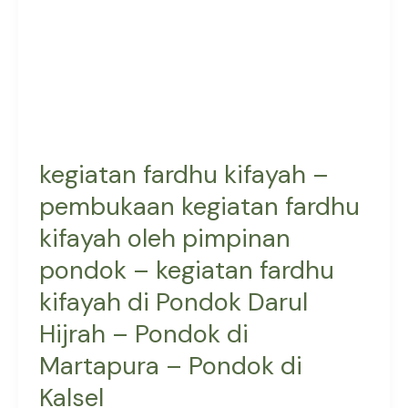
kegiatan
fardhu
kifayah
oleh
pimpinan
pondok
–
kegiatan fardhu kifayah –
kegiatan
pembukaan kegiatan fardhu
fardhu
kifayah oleh pimpinan
kifayah
di
pondok – kegiatan fardhu
Pondok
kifayah di Pondok Darul
Darul
Hijrah
Hijrah – Pondok di
–
Martapura – Pondok di
Pondok
Kalsel
di