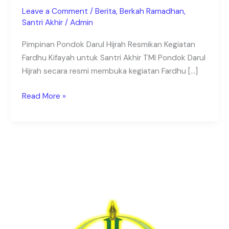
Martapura
Leave a Comment
/
Berita
,
Berkah Ramadhan
,
–
Santri Akhir
/
Admin
Pondok
Pimpinan Pondok Darul Hijrah Resmikan Kegiatan
di
Fardhu Kifayah untuk Santri Akhir TMI Pondok Darul
Kalsel
Hijrah secara resmi membuka kegiatan Fardhu […]
Read More »