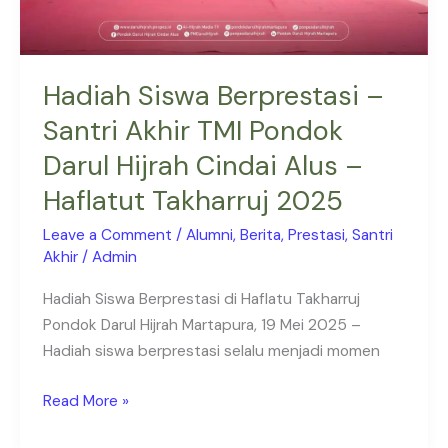
Darul
Hijrah
Cindai
Alus
Hadiah Siswa Berprestasi –
–
Santri Akhir TMI Pondok
Haflatut
Darul Hijrah Cindai Alus –
Takharruj
2025
Haflatut Takharruj 2025
Leave a Comment
/
Alumni
,
Berita
,
Prestasi
,
Santri
Akhir
/
Admin
Hadiah Siswa Berprestasi di Haflatu Takharruj
Pondok Darul Hijrah Martapura, 19 Mei 2025 –
Hadiah siswa berprestasi selalu menjadi momen
Read More »