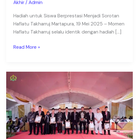
Akhir
/
Admin
Ponpes
Martapura
Hadiah untuk Siswa Berprestasi Menjadi Sorotan
Haflatu Takharruj Martapura, 19 Mei 2025 – Momen
Haflatu Takharruj selalu identik dengan hadiah […]
Read More »
Hadiah
Siswa
Berprestasi
–
Santri
Akhir
TMI
Pondok