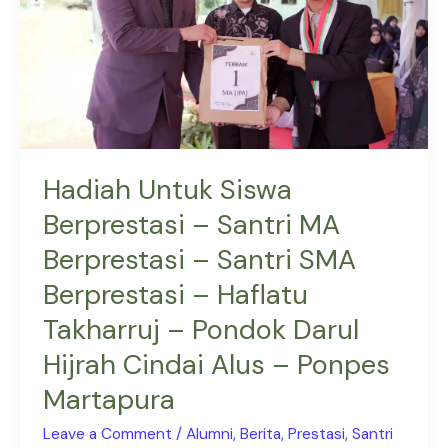
Santri
MA
Berprestasi
–
Santri
SMA
Berprestasi
Hadiah Untuk Siswa
–
Berprestasi – Santri MA
Haflatu
Berprestasi – Santri SMA
Takharruj
–
Berprestasi – Haflatu
Pondok
Takharruj – Pondok Darul
Darul
Hijrah Cindai Alus – Ponpes
Hijrah
Cindai
Martapura
Alus
Leave a Comment
/
Alumni
,
Berita
,
Prestasi
,
Santri
–