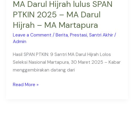
MA Darul Hijrah lulus SPAN
–
PTKIN 2025 – MA Darul
MA
Darul
Hijrah – MA Martapura
Hijrah
Leave a Comment
/
Berita
,
Prestasi
,
Santri Akhir
/
–
Admin
MA
Martapura
Hasil SPAN PTKIN: 9 Santri MA Darul Hijrah Lolos
Seleksi Nasional Martapura, 30 Maret 2025 – Kabar
menggembirakan datang dari
Read More »