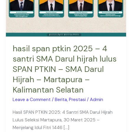
santri
SMA
Darul
hijrah
lulus
SPAN
hasil span ptkin 2025 – 4
PTKIN
santri SMA Darul hijrah lulus
–
SPAN PTKIN – SMA Darul
SMA
Darul
Hijrah – Martapura –
Hijrah
Kalimantan Selatan
–
Martapura
Leave a Comment
/
Berita
,
Prestasi
/
Admin
–
Hasil SPAN PTKIN 2025: 4 Santri SMA Darul Hijrah
Kalimantan
Lulus Seleksi Martapura, 30 Maret 2025 –
Selatan
Menjelang Idul Fitri 1446 […]