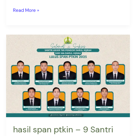
Read More »
hasil
span
ptkin
–
9
Santri
MA
Darul
Hijrah
lulus
SPAN
PTKIN
hasil span ptkin – 9 Santri
2025