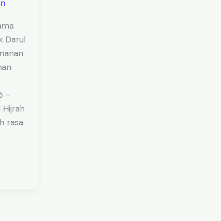
in
rama
k Darul
amanan
han
5 –
 Hijrah
h rasa