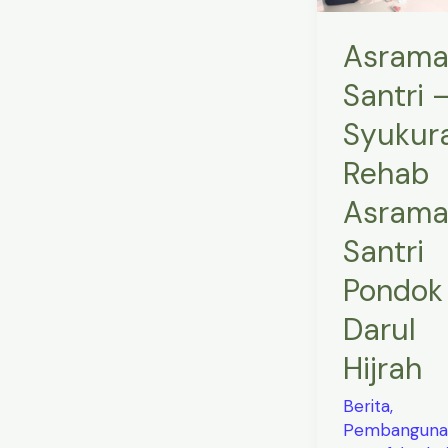
Rehab
Asrama
Asram
Santri
Santri 
Pondok
Syukur
Darul
Hijrah
Rehab
Asram
Santri
Pondok
Darul
Hijrah
Berita
,
Pembanguna