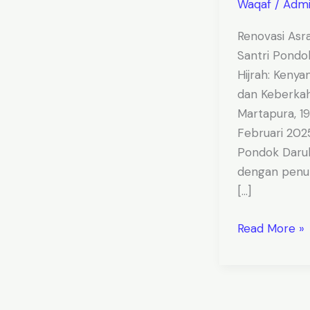
Waqaf
/
Adm
Renovasi As
Santri Pondo
Hijrah: Keny
dan Keberka
Martapura, 19
Februari 202
Pondok Darul
dengan penu
[…]
Read More »