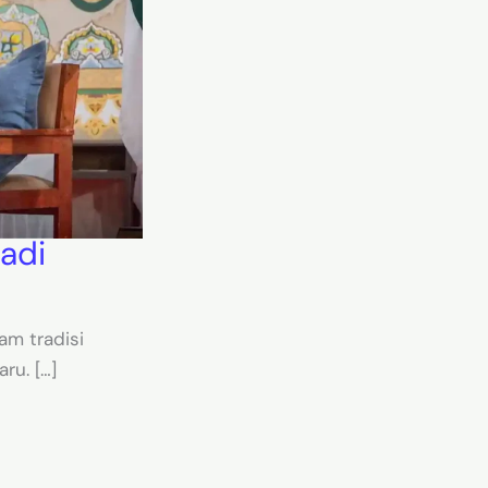
adi
am tradisi
ru. […]