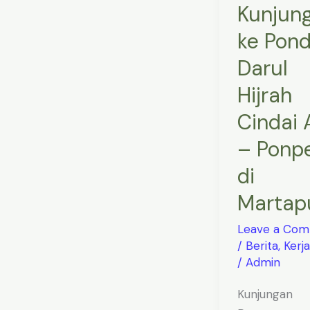
Kunjun
Cindai
Alus
ke Pon
–
Darul
Ponpes
Hijrah
di
Martapura
Cindai 
– Ponp
di
Martap
Leave a Co
/
Berita
,
Kerj
/
Admin
Kunjungan