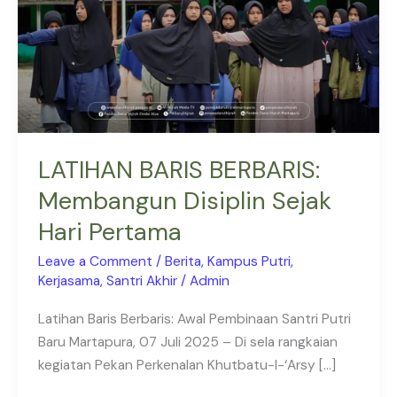
Sejak
Hari
Pertama
LATIHAN BARIS BERBARIS:
Membangun Disiplin Sejak
Hari Pertama
Leave a Comment
/
Berita
,
Kampus Putri
,
Kerjasama
,
Santri Akhir
/
Admin
Latihan Baris Berbaris: Awal Pembinaan Santri Putri
Baru Martapura, 07 Juli 2025 – Di sela rangkaian
kegiatan Pekan Perkenalan Khutbatu-l-‘Arsy […]