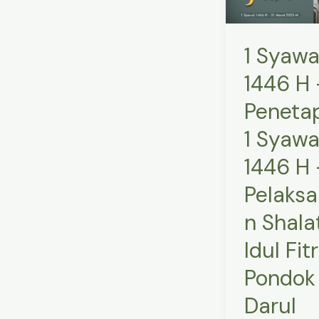
–
Penetapan
1 Syawa
1
Syawal
1446 H 
1446
Peneta
H
–
1 Syawa
Pelaksanaan
1446 H 
Shalat
Pelaks
Idul
Fitri
n Shala
di
Idul Fitr
Pondok
Pondok
Darul
Hijrah
Darul
–