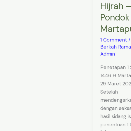
Hijrah 
Pondok
di
Pondok 
Martapura
Martap
1 Comment
Berkah Ram
Admin
Penetapan 1 
1446 H Marta
29 Maret 20
Setelah
mendengark
dengan seks
hasil sidang i
penentuan 1 