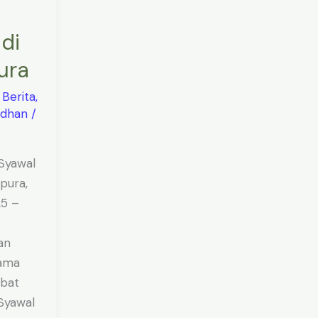
–
di
ura
/
Berita
,
adhan
/
Syawal
pura,
25 –
an
ama
sbat
Syawal