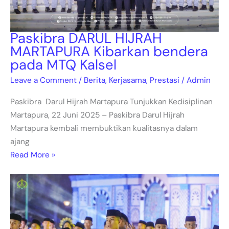
Paskibra DARUL HIJRAH
MARTAPURA Kibarkan bendera
pada MTQ Kalsel
Leave a Comment
/
Berita
,
Kerjasama
,
Prestasi
/
Admin
Paskibra Darul Hijrah Martapura Tunjukkan Kedisiplinan
Martapura, 22 Juni 2025 – Paskibra Darul Hijrah
Martapura kembali membuktikan kualitasnya dalam
ajang
Read More »