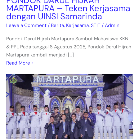
PONDOK DARUL HIJRAH
MARTAPURA – Teken Kerjasama
dengan UINSI Samarinda
Leave a Comment
/
Berita
,
Kerjasama
,
STIT
/
Admin
Pondok Darul Hijrah Martapura Sambut Mahasiswa KKN
& PPL Pada tanggal 6 Agustus 2025, Pondok Darul Hijrah
Martapura kembali menjadi […]
Read More »