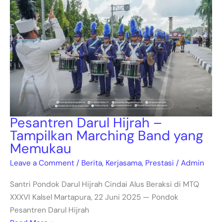
Pesantren Darul Hijrah –
Tampilkan Marching Band yang
Memukau
Leave a Comment
/
Berita
,
Kerjasama
,
Prestasi
/
Admin
Santri Pondok Darul Hijrah Cindai Alus Beraksi di MTQ
XXXVI Kalsel Martapura, 22 Juni 2025 — Pondok
Pesantren Darul Hijrah