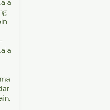
ala
ng
in
–
ala
ma
dar
ain,