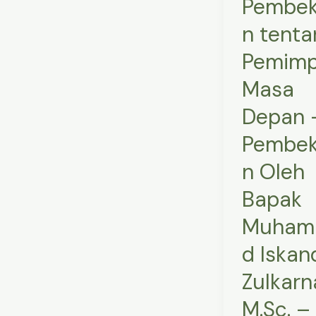
Pembek
Oleh
n tenta
Bapak
Muhammad
Pemimp
Iskandar
Masa
Zulkarnain,
Depan 
M.Sc.
–
Pembek
Pembekalan
n Oleh
di
Pondok
Bapak
Darul
Muham
Hijrah
d Iskan
Cindai
Alus
Zulkarn
–
M.Sc. –
Martapura