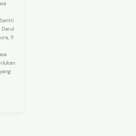
asa
Santri
 Darul
ra, 11
asa
rlukan
yang