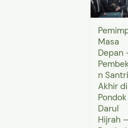
–
Pembekalan
Santri
Pemimp
Akhir
di
Masa
Pondok
Depan 
Darul
Hijrah
Pembek
–
n Santr
Pembekalan
Akhir di
tentang
Pemimpin
Pondok
Masa
Darul
Depan
Hijrah 
–
Pembekalan