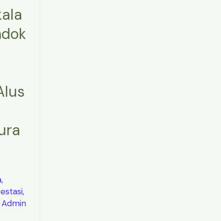
ala
ndok
Alus
ura
a
,
estasi
,
/
Admin