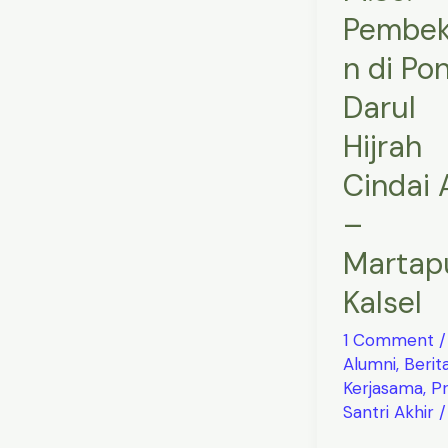
Kalsel
Pembek
n di Po
Darul
Hijrah
Cindai 
–
Martap
Kalsel
1 Comment
/
Alumni
,
Berit
Kerjasama
,
Pr
Santri Akhir