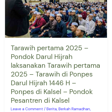
Darul
Hijrah
laksanakan
Tarawih
pertama
2025
–
Tarawih pertama 2025 –
Tarawih
Pondok Darul Hijrah
di
Ponpes
laksanakan Tarawih pertama
Darul
2025 – Tarawih di Ponpes
Hijrah
Darul Hijrah 1446 H –
1446
H
Ponpes di Kalsel – Pondok
–
Pesantren di Kalsel
Ponpes
di
Leave a Comment
/
Berita
,
Berkah Ramadhan
,