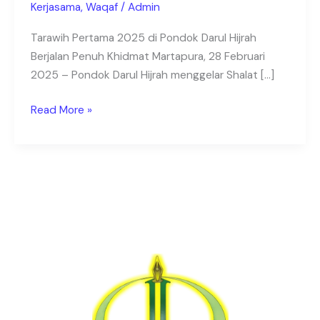
Kerjasama
,
Waqaf
/
Admin
Kalsel
–
Tarawih Pertama 2025 di Pondok Darul Hijrah
Pondok
Berjalan Penuh Khidmat Martapura, 28 Februari
Pesantren
2025 – Pondok Darul Hijrah menggelar Shalat […]
di
Kalsel
Read More »