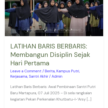
Sejak
Hari
Pertama
LATIHAN BARIS BERBARIS:
Membangun Disiplin Sejak
Hari Pertama
Leave a Comment
/
Berita
,
Kampus Putri
,
Kerjasama
,
Santri Akhir
/
Admin
Latihan Baris Berbaris: Awal Pembinaan Santri Putri
Baru Martapura, 07 Juli 2025 – Di sela rangkaian
kegiatan Pekan Perkenalan Khutbatu-l-‘Arsy […]