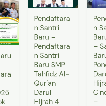
Pendaftaran
–
Santri
Santri
Pendaftara
Pen
Baru
Baru
SMP
Pondo
n Santri
n Sa
Tahfidz
Darul
Baru –
Bar
Al-
Hijrah
Qur’an
Cindai
Pendaftara
– S
Darul
Alus
n Santri
Bar
Baru
Hijrah
–
Baru SMP
Pon
4
Marta
Tanah
Kab
Tahfidz Al-
Dar
tara
Bumbu
Banjar
Qur’an
Hijr
i
–
Darul
Cin
Pondok
025
Darul
Hijrah 4
–
ok
Hijrah