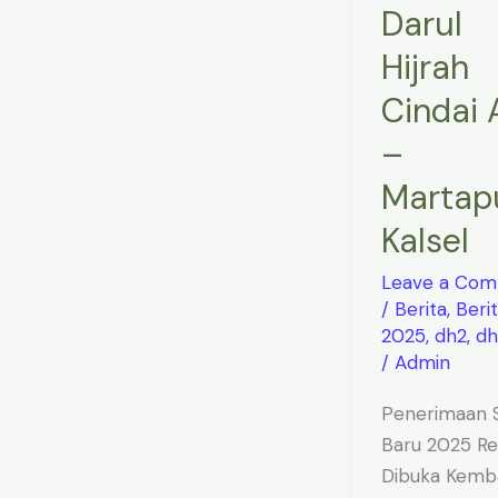
Darul
Hijrah
Cindai 
–
Martap
Kalsel
Leave a Co
/
Berita
,
Beri
2025
,
dh2
,
dh
/
Admin
Penerimaan S
Baru 2025 R
Dibuka Kemba