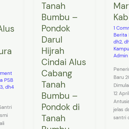
Tanah
Mar
Cindai
Alus
Bumbu –
Kab
Cabang
Pondok
Alus
1 Com
Tanah
Berita
Darul
Bumbu
dh2
,
d
–
Hijrah
ura
Kampus
Pondok
Admin
Cindai Alus
di
Peneri
Tanah
Cabang
mment
Baru 2
Bumbu
ta PSB
Tanah
Dimula
3
,
dh4
12 Apr
Bumbu –
Antusi
Pondok di
antri
jelas d
esmi
Tanah
santri
li