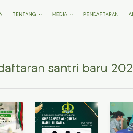
A
TENTANG
MEDIA
PENDAFTARAN
A
aftaran santri baru 20
Pendaftaran
Pener
Santri
Santri
Baru
Baru
–
2025