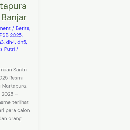
tapura
 Banjar
ment
/
Berita
,
 PSB 2025
,
h3
,
dh4
,
dh5
,
 Putri
/
maan Santri
025 Resmi
i Martapura,
il 2025 –
asme terlihat
ari para calon
 dan orang