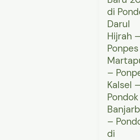
Ponpes
di Pond
Martapura
Darul
–
Hijrah 
Ponpes
Kalsel
Ponpes
–
Martap
Pondok
di
– Ponp
Banjarbaru
Kalsel 
–
Pondok 
Pondok
di
Banjar
Banjarmasin
– Pond
–
Ponpes
di
di