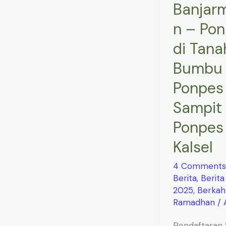
Banjar
Tanah
n – Po
Bumbu
–
di Tana
Ponpes
Bumbu
di
Sampit
Ponpes 
–
Sampit
Ponpes
Ponpes
Kalsel
Kalsel
4 Comments
Berita
,
Berita
2025
,
Berkah
Ramadhan
/
Pendaftaran 