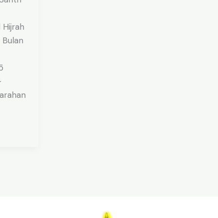
 Hijrah
 Bulan
5
–
arahan