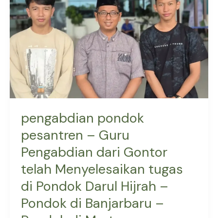
Guru
Pengabdian
dari
Gontor
telah
Menyelesaikan
tugas
di
Pondok
pengabdian pondok
Darul
pesantren – Guru
Hijrah
Pengabdian dari Gontor
–
Pondok
telah Menyelesaikan tugas
di
di Pondok Darul Hijrah –
Banjarbaru
–
Pondok di Banjarbaru –
Pondok