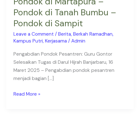
Pondok di Martapura –
di
Pondok di Tanah Bumbu –
Martapura
–
Pondok di Sampit
Pondok
Leave a Comment
/
Berita
,
Berkah Ramadhan
,
di
Kampus Putri
,
Kerjasama
/
Admin
Tanah
Bumbu
Pengabdian Pondok Pesantren: Guru Gontor
–
Selesaikan Tugas di Darul Hijrah Banjarbaru, 16
Pondok
Maret 2025 – Pengabdian pondok pesantren
di
menjadi bagian […]
Sampit
Read More »