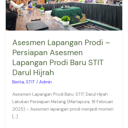
Asesmen
Lapangan
Prodi
Baru
STIT
Asesmen Lapangan Prodi –
Darul
Persiapan Asesmen
Hijrah
Lapangan Prodi Baru STIT
Darul Hijrah
Berita
,
STIT
/
Admin
Asesmen Lapangan Prodi Baru: STIT Darul Hijrah
Lakukan Persiapan Matang (Martapura, 18 Februari
2025) – Asesmen lapangan prodi menjadi momen
[…]