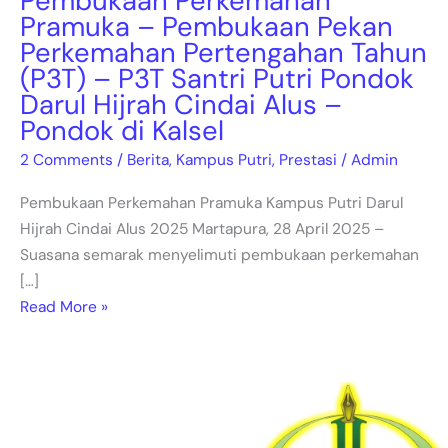
Pembukaan Perkemahan
Cindai
Pramuka – Pembukaan Pekan
Alus
Perkemahan Pertengahan Tahun
–
(P3T) – P3T Santri Putri Pondok
Pondok
Darul Hijrah Cindai Alus –
di
Pondok di Kalsel
Kalsel
2 Comments
/
Berita
,
Kampus Putri
,
Prestasi
/
Admin
Pembukaan Perkemahan Pramuka Kampus Putri Darul
Hijrah Cindai Alus 2025 Martapura, 28 April 2025 –
Suasana semarak menyelimuti pembukaan perkemahan
[…]
Read More »