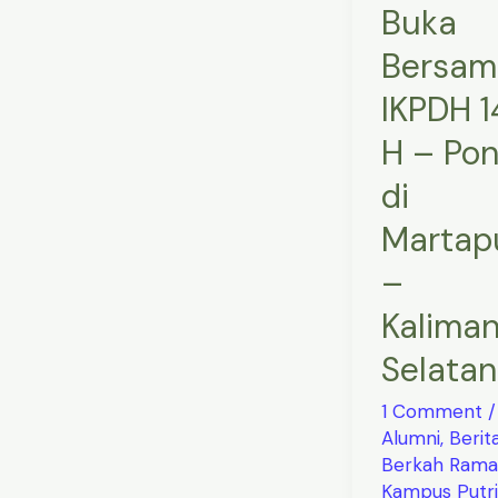
Buka
di
Martapura
Bersam
–
IKPDH 
Kalimantan
H – Po
Selatan
di
Martap
–
Kalima
Selatan
1 Comment
/
Alumni
,
Berit
Berkah Ram
Kampus Putri