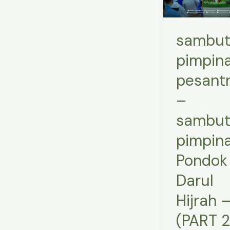
sambutan
pimpinan
sambut
Pondok
Darul
pimpin
Hijrah
pesant
–
(PART
–
2)
sambut
–
pimpin
Buka
Bersama
Pondok
IKPDH
Darul
1446
Hijrah 
H
–
(PART 2
Pondok