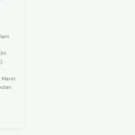
alam
DH
)
5 Maret
utan