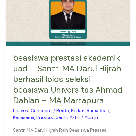
Santri
MA
Darul
Hijrah
berhasil
lolos
seleksi
beasiswa prestasi akademik
beasiswa
uad – Santri MA Darul Hijrah
Universitas
berhasil lolos seleksi
Ahmad
Dahlan
beasiswa Universitas Ahmad
–
Dahlan – MA Martapura
MA
Martapura
Leave a Comment
/
Berita
,
Berkah Ramadhan
,
Kerjasama
,
Prestasi
,
Santri Akhir
/
Admin
Santri MA Darul Hijrah Raih Beasiswa Prestasi