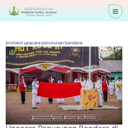
Skip
Upacara
to
Penurunan
content
Bendera
di
Pondok
Darul
protokol upacara penurunan bendera
Hijrah
Berjalan
Khidmat