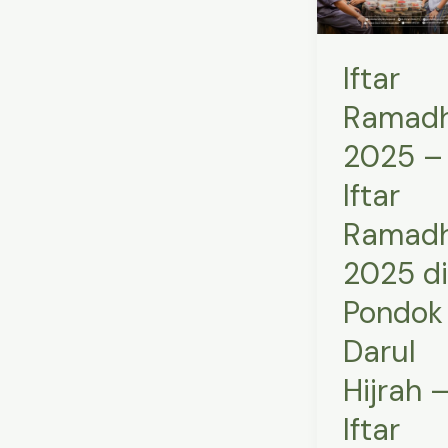
Iftar
Ramadhan
Iftar
2025
di
Ramad
Pondok
2025 –
Darul
Hijrah
Iftar
–
Ramad
Iftar
2025 di
Ramadhan
santri
Pondok
Pondok
Darul
Darul
Hijrah 
Hijrah
–
Iftar
Pondok