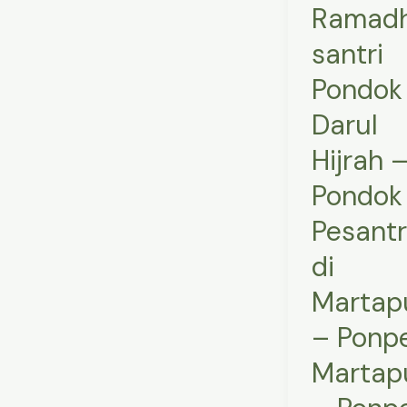
Ramad
Pesantren
di
santri
Martapura
Pondok
–
Darul
Ponpes
Martapura
Hijrah 
–
Pondok
Ponpes
Banjarbaru
Pesant
–
di
Ponpes
Martap
di
Tanah
– Ponp
Bumbu
Martap
–
Ponpes