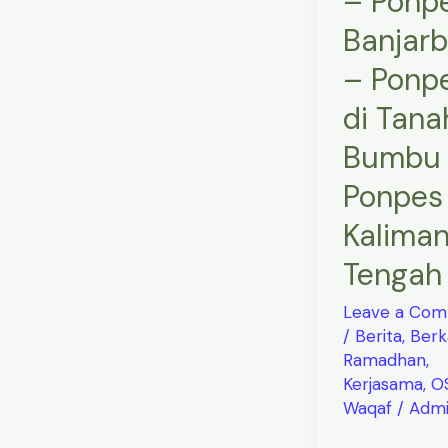
– Ponp
Kalimantan
Banjar
Tengah
– Ponp
di Tana
Bumbu
Ponpes
Kalima
Tengah
Leave a Co
/
Berita
,
Berk
Ramadhan
,
Kerjasama
,
O
Waqaf
/
Adm