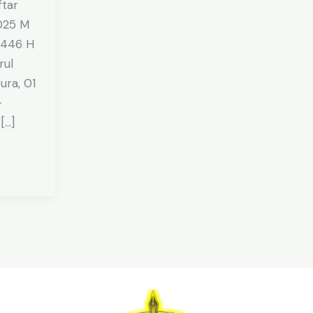
ftar
025 M
1446 H
rul
ura, 01
–
[…]