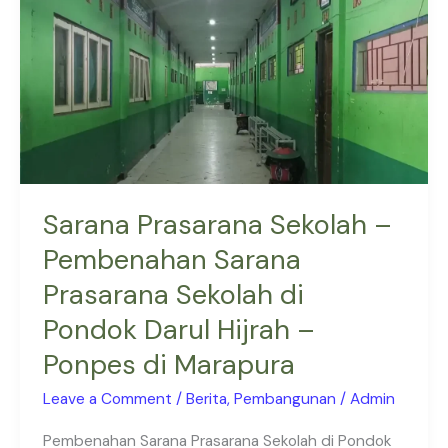
Sarana
Prasarana
Sekolah
di
Pondok
Darul
Hijrah
–
Sarana Prasarana Sekolah –
Ponpes
Pembenahan Sarana
di
Marapura
Prasarana Sekolah di
Pondok Darul Hijrah –
Ponpes di Marapura
Leave a Comment
/
Berita
,
Pembangunan
/
Admin
Pembenahan Sarana Prasarana Sekolah di Pondok