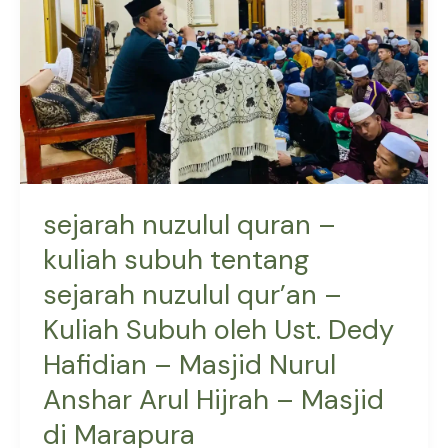
tentang
sejarah
nuzulul
qur’an –
Kuliah
Subuh
oleh
Ust.
sejarah nuzulul quran –
Dedy
kuliah subuh tentang
Hafidian
–
sejarah nuzulul qur’an –
Masjid
Kuliah Subuh oleh Ust. Dedy
Nurul
Hafidian – Masjid Nurul
Anshar
Arul
Anshar Arul Hijrah – Masjid
Hijrah
di Marapura
–