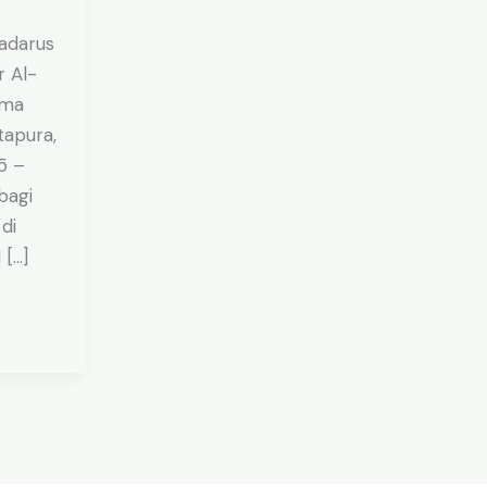
adarus
 Al-
ama
tapura,
5 –
bagi
di
 […]