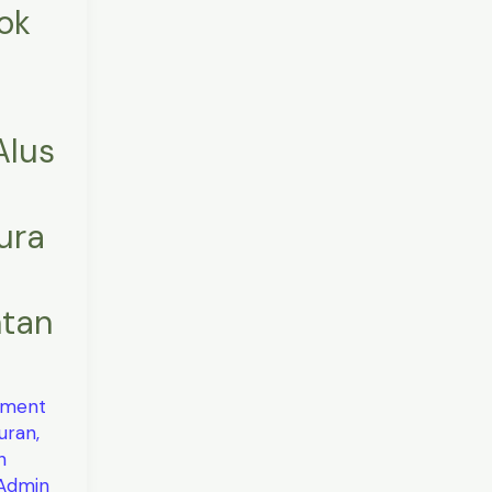
ok
Alus
ura
ntan
mment
Quran
,
h
Admin