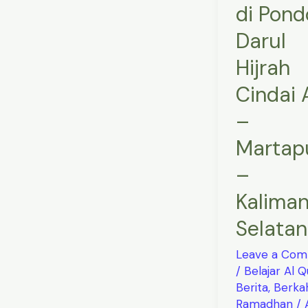
di Pond
–
Kalimantan
Darul
Selatan
Hijrah
Cindai 
–
Martap
–
Kalima
Selatan
Leave a Co
/
Belajar Al 
Berita
,
Berka
Ramadhan
/