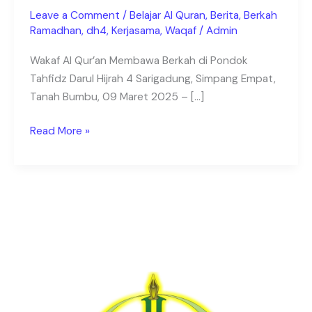
Wakaf
Leave a Comment
/
Belajar Al Quran
,
Berita
,
Berkah
untuk
Ramadhan
,
dh4
,
Kerjasama
,
Waqaf
/
Admin
Pondok
Wakaf Al Qur’an Membawa Berkah di Pondok
Darul
Tahfidz Darul Hijrah 4 Sarigadung, Simpang Empat,
hijrah
Tanah Bumbu, 09 Maret 2025 – […]
4
Tanah
Read More »
Bumbu
–
Pondok
di
Tanah
Bumbu
–
Pondok
di
Kalsel