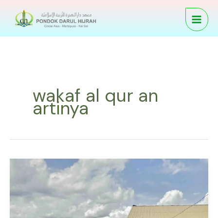
Skip
to
content
wakaf al qur an
artinya
Wakaf
Al
Qur
an
–