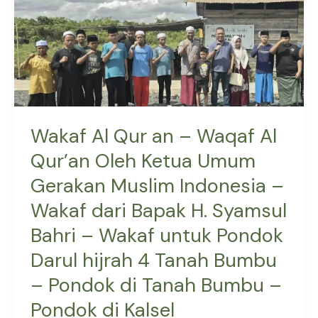
Waqaf
Al
Qur’an
Oleh
Ketua
Umum
Gerakan
Wakaf Al Qur an – Waqaf Al
Muslim
Qur’an Oleh Ketua Umum
Indonesia
Gerakan Muslim Indonesia –
–
Wakaf
Wakaf dari Bapak H. Syamsul
dari
Bahri – Wakaf untuk Pondok
Bapak
H.
Darul hijrah 4 Tanah Bumbu
Syamsul
– Pondok di Tanah Bumbu –
Bahri
Pondok di Kalsel
–