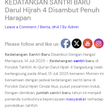
KEDATANGAN SANTRI BARU
Darul Hijrah 4 Disambut Penuh
Harapan
Leave a Comment
/
Berita
,
dh4
/ By
Admin
Please follow and like us:
Kedatangan Santri Baru
Disambut Dengan Hangat
Martapura, 14 Juli 2025 –
Kedatangan
santri
baru
di
Pondok Tahfizh Al-Qur’an Darul Hijrah 4 Sarigadung telah
berlangsung pada Ahad, 13 Juli 2025 kemaren. Momen ini
bersamaan dengan jadwal kedatangan santri lama di
Pondok Darul Hijrah Cindai Alus, pusat pesantren induk.
Dengan demikian,
jumlah santri baru
tahun ini menjadi
penanda tumbuhnya kepercayaan
masyarakat
terhadap
pendidikan tahfizh.