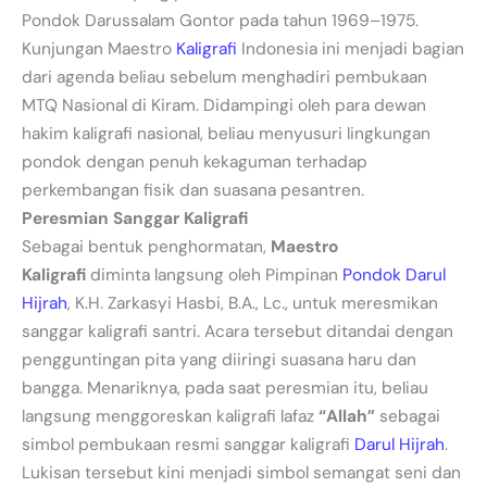
Pondok Darussalam Gontor pada tahun 1969–1975.
Kunjungan Maestro
Kaligrafi
Indonesia ini menjadi bagian
dari agenda beliau sebelum menghadiri pembukaan
MTQ Nasional di Kiram. Didampingi oleh para dewan
hakim kaligrafi nasional, beliau menyusuri lingkungan
pondok dengan penuh kekaguman terhadap
perkembangan fisik dan suasana pesantren.
Peresmian Sanggar Kaligrafi
Sebagai bentuk penghormatan,
Maestro
Kaligrafi
diminta langsung oleh Pimpinan
Pondok Darul
Hijrah
, K.H. Zarkasyi Hasbi, B.A., Lc., untuk meresmikan
sanggar kaligrafi santri. Acara tersebut ditandai dengan
pengguntingan pita yang diiringi suasana haru dan
bangga. Menariknya, pada saat peresmian itu, beliau
langsung menggoreskan kaligrafi lafaz
“Allah”
sebagai
simbol pembukaan resmi sanggar kaligrafi
Darul Hijrah
.
Lukisan tersebut kini menjadi simbol semangat seni dan