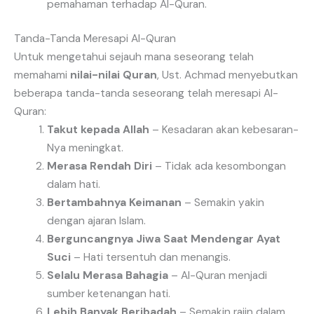
pemahaman terhadap Al-Quran.
Tanda-Tanda Meresapi Al-Quran
Untuk mengetahui sejauh mana seseorang telah
memahami
nilai-nilai Quran
, Ust. Achmad menyebutkan
beberapa tanda-tanda seseorang telah meresapi Al-
Quran:
Takut kepada Allah
– Kesadaran akan kebesaran-
Nya meningkat.
Merasa Rendah Diri
– Tidak ada kesombongan
dalam hati.
Bertambahnya Keimanan
– Semakin yakin
dengan ajaran Islam.
Berguncangnya Jiwa Saat Mendengar Ayat
Suci
– Hati tersentuh dan menangis.
Selalu Merasa Bahagia
– Al-Quran menjadi
sumber ketenangan hati.
Lebih Banyak Beribadah
– Semakin rajin dalam