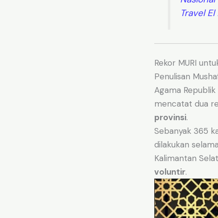
Travel E
Rekor MURI untu
Penulisan Musha
Agama Republik I
mencatat dua re
provinsi
.
Sebanyak 365 kal
dilakukan selam
Kalimantan Selata
voluntir
.