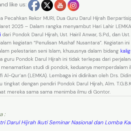
nd like us:
 Pecahkan Rekor MURI, Dua Guru Darul Hijrah Berpartisi
Maret 2025 – Dalam rangka menyambut Hari Lahir LEMKA
i
dari Pondok Darul Hijrah, Ust. Hairil Anwar, S.Pd., dan Ust.
a dalam kegiatan “Penulisan Mushaf Nusantara”. Kegiatan ini
alam pelestarian seni Islam, khususnya dalam bidang
kalig
a guru Pondok Darul Hijrah ini tidak terlepas dari perjal
 menamatkan studi di pondok, keduanya memperdalam ilmu
i Al-Qur’an (LEMKA). Lembaga ini didirikan oleh Drs. Didin
u tingkat dengan pendiri Pondok Darul Hijrah, Alm. T.G.B.K
, saat mereka sama sama menimba ilmu di Gontor.
a :
tri Darul Hijrah Ikuti Seminar Nasional dan Lomba Kal