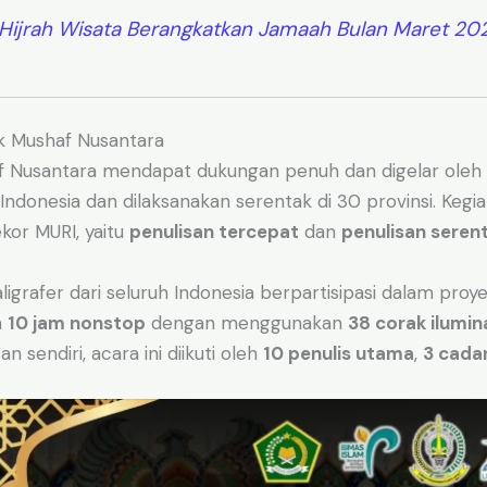
l Hijrah Wisata Berangkatkan Jamaah Bulan Maret 20
k Mushaf Nusantara
f Nusantara mendapat dukungan penuh dan digelar oleh
ndonesia dan dilaksanakan serentak di 30 provinsi. Kegiat
kor MURI, yaitu
penulisan tercepat
dan
penulisan serent
igrafer dari seluruh Indonesia berpartisipasi dalam proyek
a
10 jam nonstop
dengan menggunakan
38 corak ilumin
n sendiri, acara ini diikuti oleh
10 penulis utama
,
3 cada