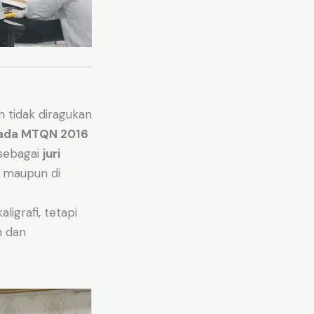
ah tidak diragukan
 pada MTQN 2016
f sebagai
juri
maupun di
ligrafi, tetapi
n dan