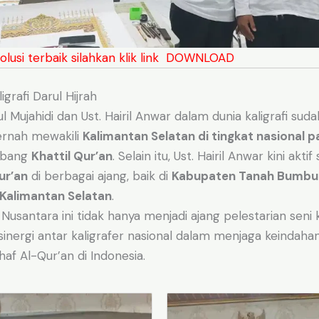
olusi terbaik silahkan klik link DOWNLOAD
igrafi Darul Hijrah
l Mujahidi dan Ust. Hairil Anwar dalam dunia kaligrafi sud
pernah mewakili
Kalimantan Selatan di tingkat nasional
abang
Khattil Qur’an
. Selain itu, Ust. Hairil Anwar kini akti
ur’an
di berbagai ajang, baik di
Kabupaten Tanah Bumbu
 Kalimantan Selatan
.
usantara ini tidak hanya menjadi ajang pelestarian seni ka
 sinergi antar kaligrafer nasional dalam menjaga keindaha
af Al-Qur’an di Indonesia.