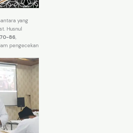
santara yang
Ust. Husnul
 70-86
,
alam pengecekan