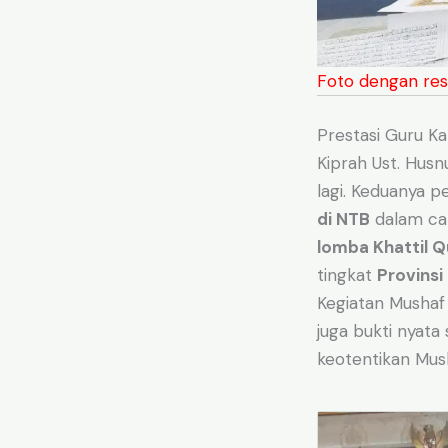
Foto dengan res
Prestasi Guru Kal
Kiprah Ust. Husnu
lagi. Keduanya 
di NTB
dalam c
lomba Khattil Q
tingkat
Provinsi
Kegiatan Mushaf N
juga bukti nyata
keotentikan Mush