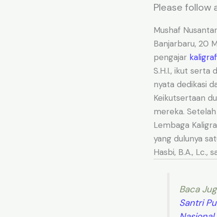
Please follow a
Mushaf Nusantara
Banjarbaru, 20 
pengajar
kaligraf
S.H.I., ikut sert
nyata dedikasi d
Keikutsertaan du
mereka. Setelah
Lembaga Kaligraf
yang dulunya sat
Hasbi, B.A., Lc.
Baca Jug
Santri Pu
Nasional