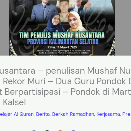
usantara – penulisan Mushaf Nu
 Rekor Muri – Dua Guru Pondok 
ut Berpartisipasi – Pondok di Mar
 Kalsel
elajar Al Quran
,
Berita
,
Berkah Ramadhan
,
Kerjasama
,
Pre