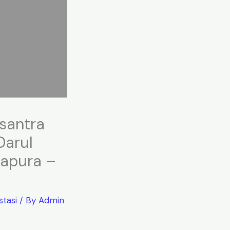
santra
Darul
tapura –
stasi
/ By
Admin