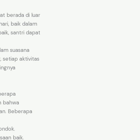
at berada di luar
ari, baik dalam
ik, santri dapat
alam suasana
 setiap aktivitas
tingnya
berapa
an bahwa
kan. Beberapa
ondok.
saan baik.