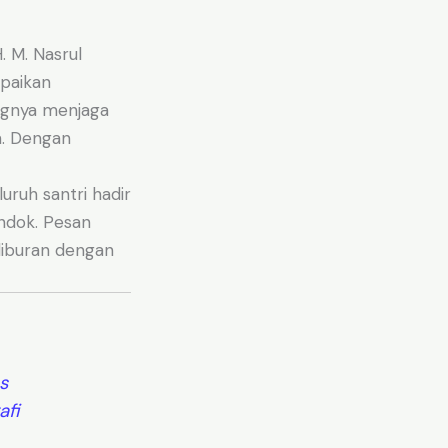
H. M. Nasrul
mpaikan
ngnya menjaga
m. Dengan
luruh santri hadir
ndok. Pesan
liburan dengan
s
afi