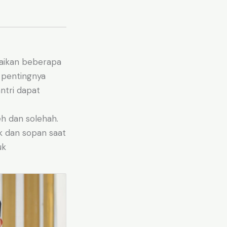
aikan beberapa
 pentingnya
ntri dapat
eh dan solehah.
ak dan sopan saat
uk