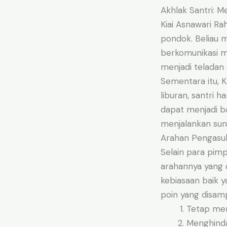
Akhlak Santri: M
Kiai Asnawari Ra
pondok. Beliau 
berkomunikasi m
menjadi teladan 
Sementara itu, 
liburan, santri 
dapat menjadi ba
menjalankan sunn
Arahan Pengasuh
Selain para pim
arahannya yang 
kebiasaan baik 
poin yang disamp
Tetap men
Menghinda