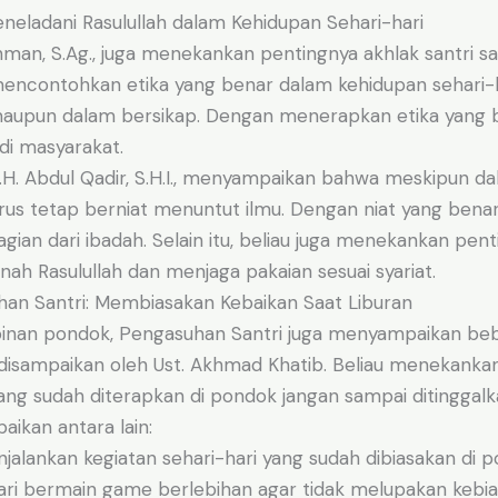
eneladani Rasulullah dalam Kehidupan Sehari-hari
hman, S.Ag., juga menekankan pentingnya akhlak santri sa
mencontohkan etika yang benar dalam kehidupan sehari-h
aupun dalam bersikap. Dengan menerapkan etika yang ba
di masyarakat.
K.H. Abdul Qadir, S.H.I., menyampaikan bahwa meskipun d
harus tetap berniat menuntut ilmu. Dengan niat yang benar,
gian dari ibadah. Selain itu, beliau juga menekankan pen
ah Rasulullah dan menjaga pakaian sesuai syariat.
an Santri: Membiasakan Kebaikan Saat Liburan
pinan pondok, Pengasuhan Santri juga menyampaikan be
disampaikan oleh Ust. Akhmad Khatib. Beliau menekank
yang sudah diterapkan di pondok jangan sampai ditinggal
aikan antara lain:
jalankan kegiatan sehari-hari yang sudah dibiasakan di p
ri bermain game berlebihan agar tidak melupakan kebia