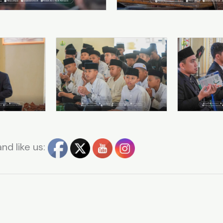
nd like us:
t