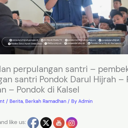
an perpulangan santri – pembe
an santri Pondok Darul Hijrah – 
n – Pondok di Kalsel
nt
/
Berita
,
Berkah Ramadhan
/ By
Admin
nd like us: