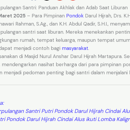
ulangan Santri: Panduan Akhlak dan Adab Saat Liburan
Maret 2025
– Para Pimpinan
Pondok
Darul Hijrah, Drs. K.
nawari Rahman, S.Ag., dan K.H. Abdul Qadir, S.H.I., menya
ulangan santri saat liburan. Mereka menekankan penti
lingkungan rumah, tempat keluarga, maupun tempat umu
i dapat menjadi contoh bagi
masyarakat
.
ksanakan di Masjid Nurul Anshar Darul Hijrah Martapura. Se
 mendengarkan nasihat berharga dari para pimpinan po
n menjadi pedoman penting bagi santri dalam menjalani 
a:
rpulangan Santri Putri Pondok Darul Hijrah Cindai Alu
tri Pondok Darul Hijrah Cindai Alus ikuti Lomba Kaligr