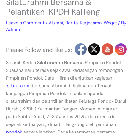
Silaturahmi Bersama &
Pelantikan IKPDH KalTeng
Leave a Comment
/
Alumni
,
Berita
,
Kerjasama
,
Waqaf
/ By
Admin
Please follow and like us:
Sejarah Kedua
Silaturahmi Bersama
Pimpinan Pondok
Suasana haru terasa sejak awal kedatangan rombongan
Pimpinan Pondok Darul Hijrah dilanjutkan kegiatan
silaturahmi
bersama Alumni di Kalimantan Tengah.
kunjungan Pimpinan Pondok ini dalam agenda
silaturrahim dan pelantikan Ikatan Keluarga Pondok Darul
Hijrah (IKPDH) Kalimantan Tengah. Momen ini digelar
pada Sabtu–Ahad, 2–3 Agustus 2025, dan menjadi
sejarah kedua yang dihadiri langsung oleh pimpinan
pondok
secara lengkap. Pada kesempatan pertama,