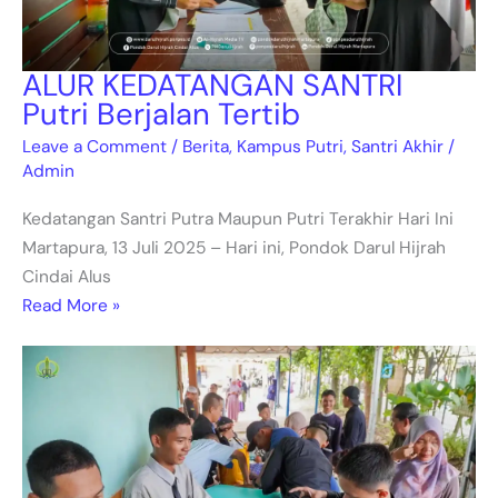
ALUR KEDATANGAN SANTRI
Putri Berjalan Tertib
Leave a Comment
/
Berita
,
Kampus Putri
,
Santri Akhir
/
Admin
Kedatangan Santri Putra Maupun Putri Terakhir Hari Ini
Martapura, 13 Juli 2025 – Hari ini, Pondok Darul Hijrah
Cindai Alus
Read More »