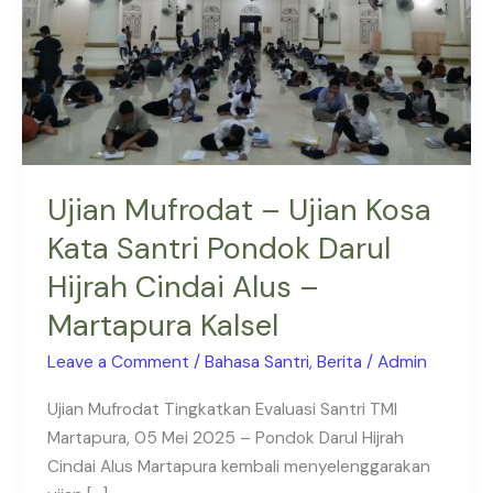
Kata
Santri
Pondok
Darul
Hijrah
Cindai
Alus
Ujian Mufrodat – Ujian Kosa
–
Kata Santri Pondok Darul
Martapura
Hijrah Cindai Alus –
Kalsel
Martapura Kalsel
Leave a Comment
/
Bahasa Santri
,
Berita
/
Admin
Ujian Mufrodat Tingkatkan Evaluasi Santri TMI
Martapura, 05 Mei 2025 – Pondok Darul Hijrah
Cindai Alus Martapura kembali menyelenggarakan