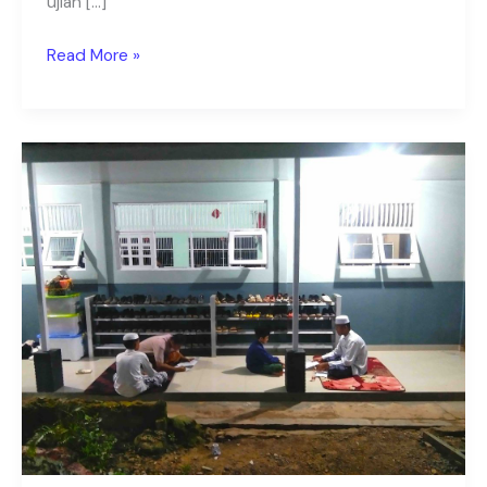
ujian […]
Read More »
Ujian
Kosa
Kata
–
Ujian
Kosa
Kata
Santri
Darul
Hijrah